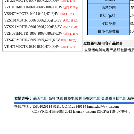
VE-221M0GTR-0607
0607,220uF,4V
访问:1217次
VZH101M0JTR-0606
0606,100uF,6.3V
温度范围
-5
访问:1208次
VSS470M0GTR-0404
0404,47uF,4V
访问:1192次
R.C
（μA）
24
VZS101M0JTR-0606
0606,100uF,6.3V
访问:1181次
接口类型
S
VZS221M0JTR-0606
0606,220uF,6.3V
访问:1135次
最小包装数量
10
VZH681M0JTR-1008
1008,680uF,6.3V
访问:1118次
VES470M0JTR-0505
0505,47uF,6.3V
访问:1108次
立隆
铝电解电容产品简介
VE-471M0GTR-0810
0810,470uF,4V
访问:1102次
立隆铝电解电容产品线包括铝质
友情连接：
晶圆电阻
高频电感
射频电感
国巨贴片电阻
金属膜直插电阻
精
热线电话：
15801029114 传真: QQ:1123149114 Emal:xhd@vk-dz.com
COPYRIGHT@2003-2012 lelon.vk-dz.com
京ICP备11040779号-5