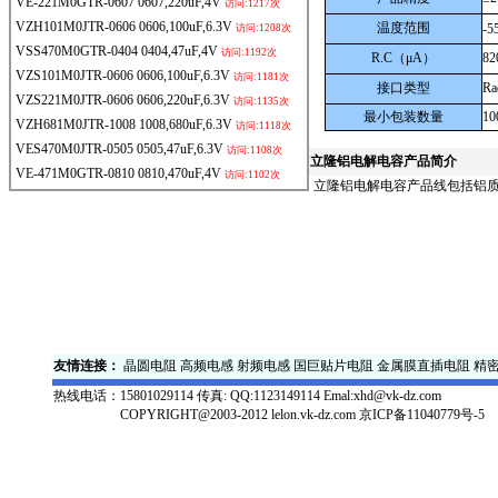
VE-221M0GTR-0607
0607,220uF,4V
访问:1217次
VZH101M0JTR-0606
0606,100uF,6.3V
温度范围
-5
访问:1208次
VSS470M0GTR-0404
0404,47uF,4V
访问:1192次
R.C
（μA）
82
VZS101M0JTR-0606
0606,100uF,6.3V
访问:1181次
接口类型
Ra
VZS221M0JTR-0606
0606,220uF,6.3V
访问:1135次
最小包装数量
10
VZH681M0JTR-1008
1008,680uF,6.3V
访问:1118次
VES470M0JTR-0505
0505,47uF,6.3V
访问:1108次
立隆
铝电解电容产品简介
VE-471M0GTR-0810
0810,470uF,4V
访问:1102次
立隆铝电解电容产品线包括铝质
友情连接：
晶圆电阻
高频电感
射频电感
国巨贴片电阻
金属膜直插电阻
精
热线电话：
15801029114 传真: QQ:1123149114 Emal:xhd@vk-dz.com
COPYRIGHT@2003-2012 lelon.vk-dz.com
京ICP备11040779号-5