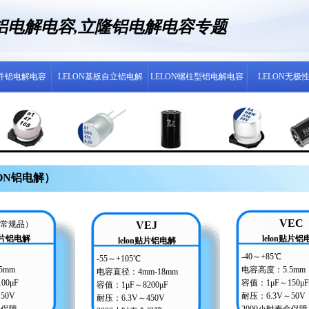
N铝电解电容,立隆铝电解电容专题
插件铝电解电容
LELON基板自立铝电解
LELON螺柱型铝电解电容
LELON无极
ON铝电解）
VEC
常规品）
VEJ
n贴片铝电解
lelon贴片铝
lelon贴片铝电解
-40～+85℃
-55～+105℃
5mm
电容高度：5.5mm
电容直径：4mm-18mm
00μF
容值：1μF～150μF
容值：1μF～8200μF
50V
耐压：6.3V～50V
耐压：6.3V～450V