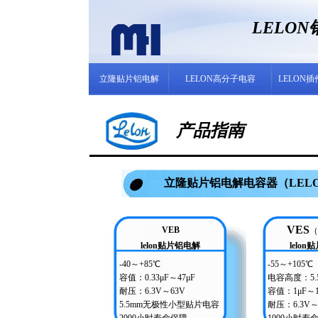
LELO
立隆贴片铝电解
LELON高分子电容
LELON
产品指南
立隆贴片铝电解电容器（LEL
VES
VEB
（
lelon贴片铝电解
lelo
-40～+85℃
-55～+105℃
容值：0.33μF～47μF
电容高度：5.
耐压：6.3V～63V
容值：1μF～1
5.5mm无极性小型贴片电容
耐压：6.3V～