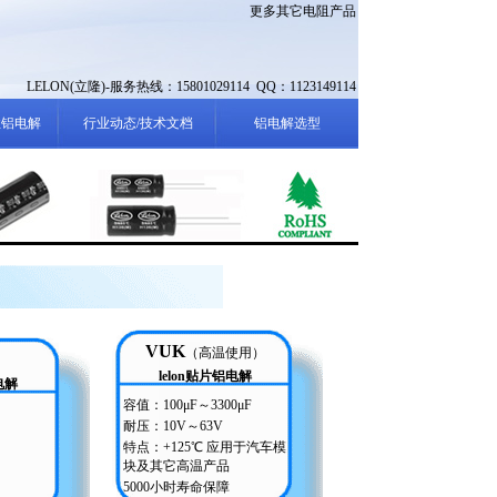
更多其它电阻产品
LELON(立隆)-服务热线：15801029114 QQ：1123149114
性铝电解
行业动态/技术文档
铝电解选型
VUK
（高温使用）
lelon贴片铝电解
电解
容值：100μF～3300μF
耐压：10V～63V
特点：+125℃ 应用于汽车模
块及其它高温产品
5000小时寿命保障