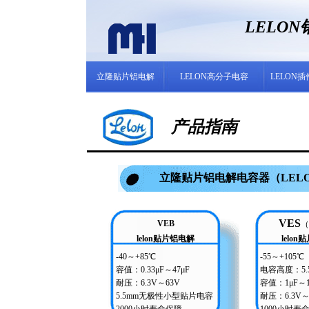
LELO
立隆贴片铝电解
LELON高分子电容
LELON
产品指南
立隆贴片铝电解电容器（LEL
VES
VEB
（
lelon贴片铝电解
lelo
-40～+85℃
-55～+105℃
容值：0.33μF～47μF
电容高度：5.
耐压：6.3V～63V
容值：1μF～1
5.5mm无极性小型贴片电容
耐压：6.3V～