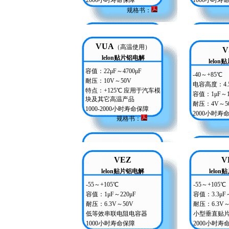
2000小时寿命保障
1000小时寿
规格书：
VUA
（高温使用）
V
lelon贴片铝电解
lelo
容值：22μF～4700μF
-40～+85℃
耐压：10V～50V
电容高度：4.
特点：+125℃ 应用于汽车模
容值：1μF～10
块及其它高温产品
耐压：4V～5
1000-2000小时寿命保障
2000小时寿
规格书
：
VEZ
V
lelon贴片铝电解
lelo
-55～+105℃
-55～+105℃
容值：1μF～220μF
容值：3.3μF～
耐压：6.3V～50V
耐压：6.3V～
低等效串联电阻电容器
小型垂直贴
1000小时寿命保障
2000小时寿