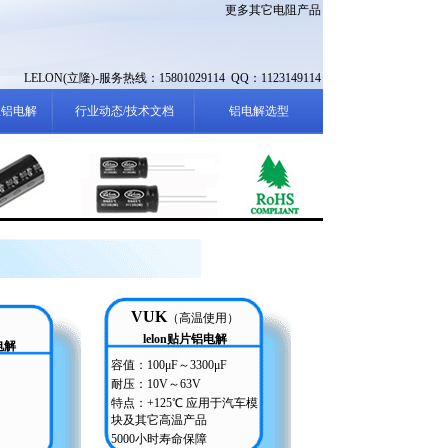
更多其它电阻产品
LELON(立隆)-服务热线：15801029114 QQ：1123149114
性铝电解
行业动态/技术文档
铝电解选型
VUK
（高温使用）
lelon贴片铝电解
电解
容值：100μF～3300μF
耐压：10V～63V
特点：+125℃ 应用于汽车模
块及其它高温产品
5000小时寿命保障