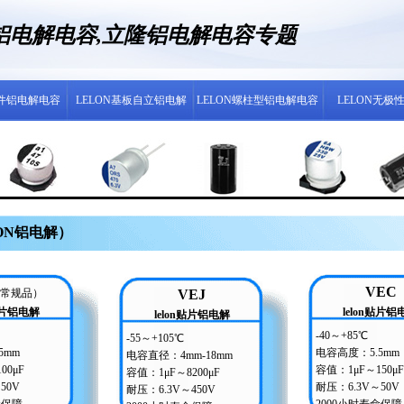
N铝电解电容,立隆铝电解电容专题
插件铝电解电容
LELON基板自立铝电解
LELON螺柱型铝电解电容
LELON无极
ON铝电解）
VEC
常规品）
VEJ
n贴片铝电解
lelon贴片铝
lelon贴片铝电解
-40～+85℃
-55～+105℃
5mm
电容高度：5.5mm
电容直径：4mm-18mm
00μF
容值：1μF～150μF
容值：1μF～8200μF
50V
耐压：6.3V～50V
耐压：6.3V～450V