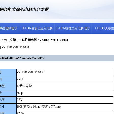
电解电容,立隆铝电解电容专题
插件铝电解电容
LELON基板自立铝电解
LELON螺柱型铝电解电容
LELON无极
LON（立隆 ）- 贴片铝电解 >VZH681M0JTR-1008
VZH681M0JTR-1008
uF-10mm*7.7mm-6.3V-±20%
号
VZH681M0JTR-1008
列
VZH
类型
贴片铝电解
量
680μF
电压
6.3V
尺寸
1008(直径：10mm*高度：7.7mm)
精度
±20%