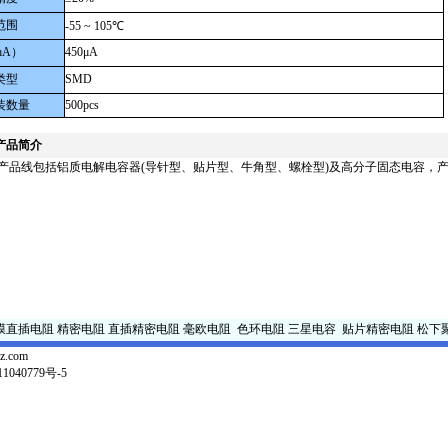
范围
-55 ~ 105℃
μA）
450μA
类型
SMD
装数量
500pcs
产品简介
产品线包括铝质电解电容器(导针型、贴片型、牛角型、螺栓型)及高分子固态电容，
膜直插电阻
精密电阻
直插精密电阻
毫欧电阻
色环电阻
三星电容
贴片精密电阻
松下
z.com
1040779号-5