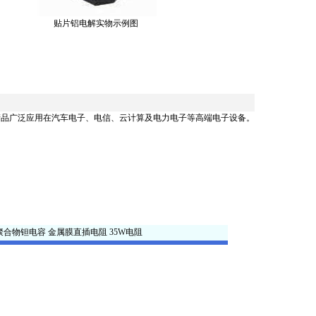
贴片铝电解实物示例图
产品广泛应用在汽车电子、电信、云计算及电力电子等高端电子设备。
聚合物钽电容
金属膜直插电阻
35W电阻