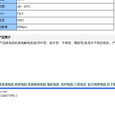
范围
-40 ~ 85℃
μA）
23μA
类型
SMD
装数量
2000pcs
产品简介
产品线包括铝质电解电容器(导针型、贴片型、牛角型、螺栓型)及高分子固态电容，
膜直插电阻
精密电阻
直插精密电阻
毫欧电阻
色环电阻
三星电容
贴片精密电阻
松下
z.com
1040779号-5