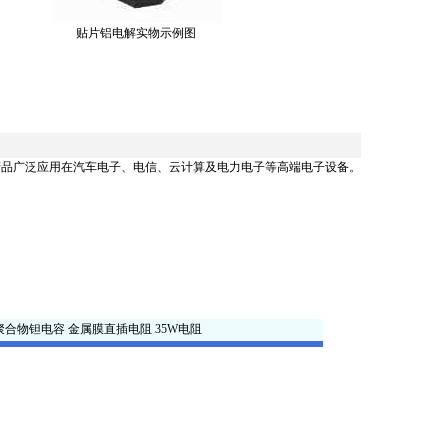
贴片铝电解实物示例图
产品广泛应用在汽车电子、电信、云计算及电力电子等高端电子设备。
聚合物钽电容
金属膜直插电阻
35W电阻