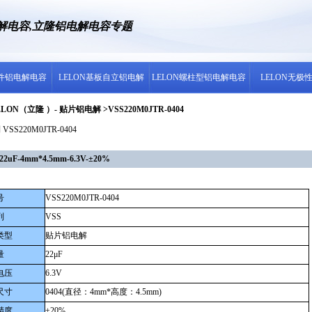
电解电容,立隆铝电解电容专题
插件铝电解电容
LELON基板自立铝电解
LELON螺柱型铝电解电容
LELON无极
LON（立隆 ）- 贴片铝电解 >VSS220M0JTR-0404
VSS220M0JTR-0404
F-4mm*4.5mm-6.3V-±20%
号
VSS220M0JTR-0404
列
VSS
类型
贴片铝电解
量
22μF
电压
6.3V
尺寸
0404(直径：4mm*高度：4.5mm)
精度
±20%