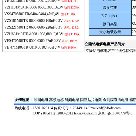
VE-221M0GTR-0607
0607,220uF,4V
访问:1211次
VZH101M0JTR-0606
0606,100uF,6.3V
温度范围
-5
访问:1205次
VSS470M0GTR-0404
0404,47uF,4V
访问:1190次
R.C
（μA）
95
VZS101M0JTR-0606
0606,100uF,6.3V
访问:1177次
接口类型
S
VZS221M0JTR-0606
0606,220uF,6.3V
访问:1126次
最小包装数量
20
VZH681M0JTR-1008
1008,680uF,6.3V
访问:1113次
VES470M0JTR-0505
0505,47uF,6.3V
访问:1104次
立隆
铝电解电容产品简介
VE-471M0GTR-0810
0810,470uF,4V
访问:1096次
立隆铝电解电容产品线包括铝质
友情连接：
晶圆电阻
高频电感
射频电感
国巨贴片电阻
金属膜直插电阻
精
热线电话：
15801029114 传真: QQ:1123149114 Emal:xhd@vk-dz.com
COPYRIGHT@2003-2012 lelon.vk-dz.com
京ICP备11040779号-5