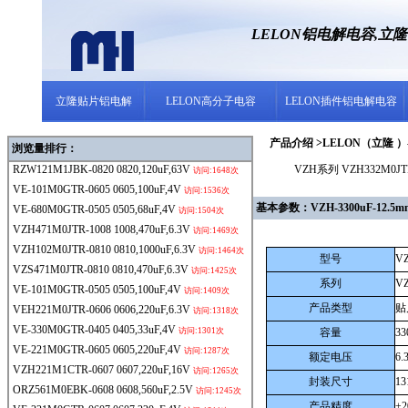
LELON铝电解电容,立
立隆贴片铝电解
LELON高分子电容
LELON插件铝电解电容
产品介绍 >LELON（立隆 ）- 
浏览量排行：
RZW121M1JBK-0820
0820,120uF,63V
VZH系列 VZH332M0JTR
访问:1648次
VE-101M0GTR-0605
0605,100uF,4V
访问:1536次
基本参数：VZH-3300uF-12.5mm
VE-680M0GTR-0505
0505,68uF,4V
访问:1504次
VZH471M0JTR-1008
1008,470uF,6.3V
访问:1469次
VZH102M0JTR-0810
0810,1000uF,6.3V
访问:1464次
型号
VZ
VZS471M0JTR-0810
0810,470uF,6.3V
访问:1425次
系列
V
VE-101M0GTR-0505
0505,100uF,4V
访问:1409次
产品类型
贴
VEH221M0JTR-0606
0606,220uF,6.3V
访问:1318次
VE-330M0GTR-0405
0405,33uF,4V
访问:1301次
容量
33
VE-221M0GTR-0605
0605,220uF,4V
访问:1287次
额定电压
6.
VZH221M1CTR-0607
0607,220uF,16V
访问:1265次
封装尺寸
1
ORZ561M0EBK-0608
0608,560uF,2.5V
访问:1245次
产品精度
±