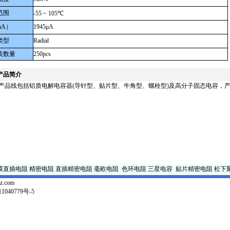
范围
-55 ~ 105℃
μA）
1945μA
类型
Radial
装数量
250pcs
产品简介
产品线包括铝质电解电容器(导针型、贴片型、牛角型、螺栓型)及高分子固态电容，
膜直插电阻
精密电阻
直插精密电阻
毫欧电阻
色环电阻
三星电容
贴片精密电阻
松下
z.com
1040779号-5