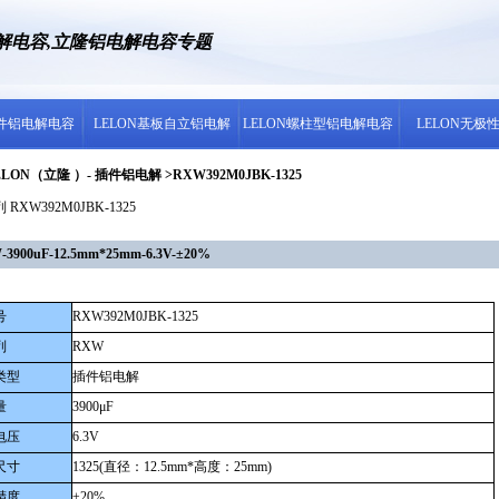
电解电容,立隆铝电解电容专题
插件铝电解电容
LELON基板自立铝电解
LELON螺柱型铝电解电容
LELON无极
LON（立隆 ）- 插件铝电解 >RXW392M0JBK-1325
RXW392M0JBK-1325
0uF-12.5mm*25mm-6.3V-±20%
号
RXW392M0JBK-1325
列
RXW
类型
插件铝电解
量
3900μF
电压
6.3V
尺寸
1325(直径：12.5mm*高度：25mm)
精度
±20%