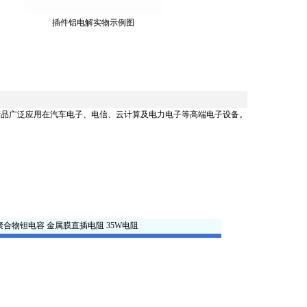
插件铝电解实物示例图
产品广泛应用在汽车电子、电信、云计算及电力电子等高端电子设备。
聚合物钽电容
金属膜直插电阻
35W电阻