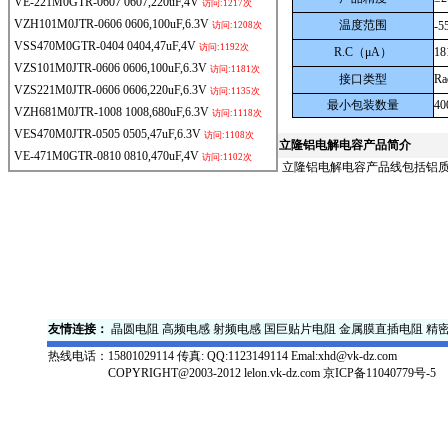
VE-221M0GTR-0607
0607,220uF,4V
访问:1217次
VZH101M0JTR-0606
0606,100uF,6.3V
温度范围
-5
访问:1208次
VSS470M0GTR-0404
0404,47uF,4V
访问:1192次
R.C
（μA）
18
VZS101M0JTR-0606
0606,100uF,6.3V
访问:1181次
接口类型
Ra
VZS221M0JTR-0606
0606,220uF,6.3V
访问:1135次
最小包装数量
40
VZH681M0JTR-1008
1008,680uF,6.3V
访问:1118次
VES470M0JTR-0505
0505,47uF,6.3V
访问:1108次
立隆
铝电解电容产品简介
VE-471M0GTR-0810
0810,470uF,4V
访问:1102次
立隆铝电解电容产品线包括铝质
友情连接：
晶圆电阻
高频电感
射频电感
国巨贴片电阻
金属膜直插电阻
精
热线电话：
15801029114 传真: QQ:1123149114 Emal:xhd@vk-dz.com
COPYRIGHT@2003-2012 lelon.vk-dz.com
京ICP备11040779号-5