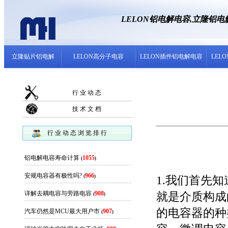
LELON铝电解电容,立隆铝
立隆贴片铝电解
LELON高分子电容
LELON插件铝电解电容
LEL
行 业 动 态
技 术 文 档
行 业 动 态 浏 览 排 行
铝电解电容寿命计算
1055
(
)
安规电容器有极性吗?
966
(
)
1.我们首先
详解去耦电容与旁路电容
908
就是介质构成
(
)
的电容器的种
汽车仍然是MCU最大用户市
907
(
)