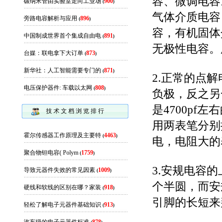
容、微调电容
碳纳米管由实验室走向工业场
900
(
)
气体介质电容
旁路电容解析与应用
896
(
)
容，有机固体
中国制成世界首个集成自由电
891
(
)
无极性电容。
台媒：联电拿下大订单
873
(
)
新华社：人工智能需要专门的
871
(
)
2.正常的点
电压保护器件: 车载以太网
808
(
)
负极，反之另
是4700pf
技 术 文 档 浏 览 排 行
用两表笔分别
霍尔传感器工作原理及主要特
4463
(
)
电，电阻大的
聚合物钽电容( Polym
1759
(
)
3.安规电容
导致元器件失效的常见因素
1009
(
)
个半圆，而安
硬线和软线的区别在哪？家装
918
(
)
引脚的长短来
轻松了解电子元器件基础知识
913
(
)