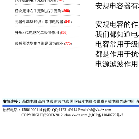
汽车级的电子元器件标准
878
(
)
安规电容器有
楞次定律右手定则_右手定则
868
(
)
元器件基础知识：常用电容器
841
安规电容的作
(
)
我们都知道电
升压PFC电感的二极管作用
809
(
)
电容常用于级
传感器选型难？那是因为你不
775
(
)
都是作用于抗
电源滤波作用
友情连接：
晶圆电阻
高频电感
射频电感
国巨贴片电阻
金属膜直插电阻
精密电阻
热线电话：
15801029114 传真: QQ:1123149114 Emal:xhd@vk-dz.com
COPYRIGHT@2003-2012 lelon.vk-dz.com
京ICP备11040779号-5