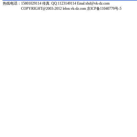
热线电话：
15801029114 传真: QQ:1123149114 Emal:xhd@vk-dz.com
COPYRIGHT@2003-2012 lelon.vk-dz.com
京ICP备11040779号-5