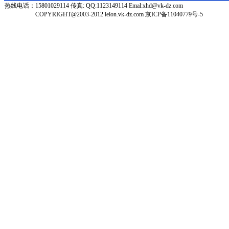
热线电话：
15801029114 传真: QQ:1123149114 Emal:xhd@vk-dz.com
COPYRIGHT@2003-2012 lelon.vk-dz.com
京ICP备11040779号-5